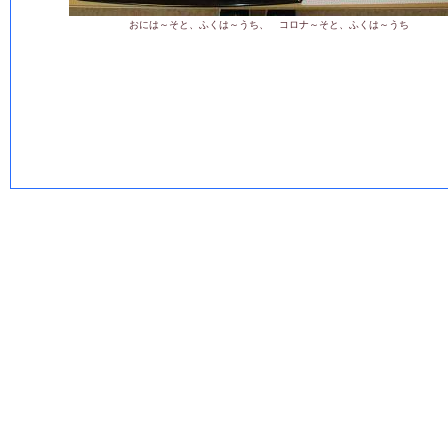
おには～そと、ふくは～うち、 コロナ～そと、ふくは～うち